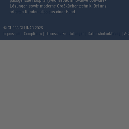
passgenaue Hospitality-Konzepte, innovative Software-
Lösungen sowie moderne Großküchentechnik. Bei uns
erhalten Kunden alles aus einer Hand.
@ CHEFS CULINAR 2026
Impressum
Compliance
Datenschutzeinstellungen
Datenschutzerklärung
AG