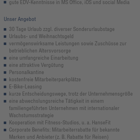
gute EDV-Kenntnisse in MS Office, iOS und social Media
Unser Angebot
30 Tage Urlaub zzgl. diverser Sonderurlaubstage
Urlaubs- und Weihnachtsgeld
vermögenswirksame Leistungen sowie Zuschüsse zur
betrieblichen Altersvorsorge
eine umfangreiche Einarbeitung
eine attraktive Vergütung
Personalkantine
kostenfreie Mitarbeiterparkplätze
E-Bike-Leasing
kurze Entscheidungswege, trotz der Unternehmensgröße
eine abwechslungsreiche Tätigkeit in einem
familiengeführten Unternehmen mit internationaler
Wachstumsstrategie
Kooperation mit Fitness-Studios, u. a. HanseFit
Corporate Benefits: Mitarbeiterrabatte für bekannte
Marken und Anbieter (z. B. Rabatte für Reisen)