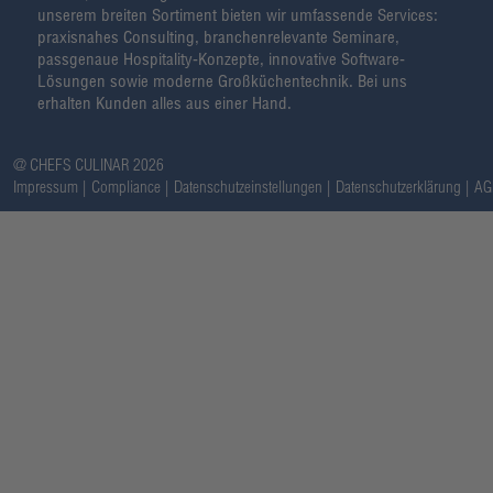
unserem breiten Sortiment bieten wir umfassende Services:
praxisnahes Consulting, branchenrelevante Seminare,
passgenaue Hospitality-Konzepte, innovative Software-
Lösungen sowie moderne Großküchentechnik. Bei uns
erhalten Kunden alles aus einer Hand.
@ CHEFS CULINAR 2026
Impressum
Compliance
Datenschutzeinstellungen
Datenschutzerklärung
AG