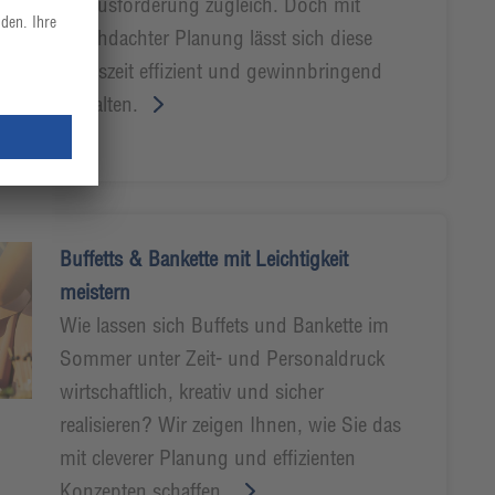
Herausforderung zugleich. Doch mit
durchdachter Planung lässt sich diese
Tageszeit effizient und gewinnbringend
gestalten.
Buffetts & Bankette mit Leichtigkeit
meistern
Wie lassen sich Buffets und Bankette im
Sommer unter Zeit- und Personaldruck
wirtschaftlich, kreativ und sicher
realisieren? Wir zeigen Ihnen, wie Sie das
mit cleverer Planung und effizienten
Konzepten schaffen.