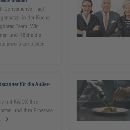
reativ bleiben
h Convenience – auf
egensätze, in der Küche
agbares Team. Wir
nnen und Köche die
te jeweils am besten
scanner für die Außer-
Sie mit KAIOX Ihre
lasten und Ihre Prozesse
n.