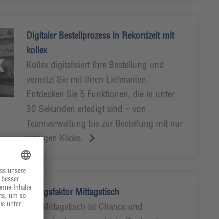
Digitaler Bestellprozess in Rekordzeit mit
kollex
Kollex digitalisiert Ihre Bestellung und
vernetzt Sie mit Ihren Lieferanten.
Entdecken Sie 5 Funktionen, die in unter
30 Sekunden erledigt sind – von
Teamverwaltung bis zur Bestellung mit nur
wenigen Klicks.
Erfolgsfaktor Mittagstisch
Der Mittagstisch ist Chance und