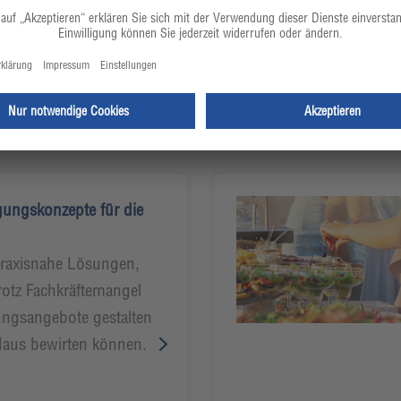
ellung in Ihrem Betrieb.
ele Antworten mit
ALUE
ertinnen Sarah Knuplez
.
gungskonzepte für die
praxisnahe Lösungen,
rotz Fachkräftemangel
gungsangebote gestalten
Haus bewirten können.