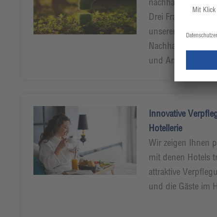
nachhaltigen Aufst
Drei Fragen und vi
unseren CHEFS V
Nachhaltigkeitsexp
und Anna Janßen
Innovative Verpfle
Hotellerie
Wir zeigen Ihnen 
mit denen Hotels t
attraktive Verpfle
und die Gäste im 