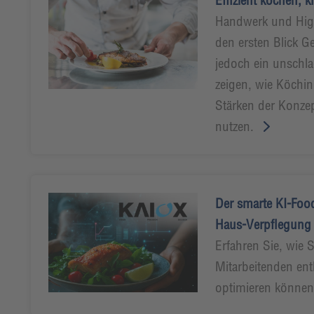
Effizient kochen, k
Handwerk und Hig
den ersten Blick G
jedoch ein unschl
zeigen, wie Köchi
Stärken der Konzep
nutzen.
Der smarte KI-Food
Haus-Verpflegung
Erfahren Sie, wie 
Mitarbeitenden ent
optimieren könne