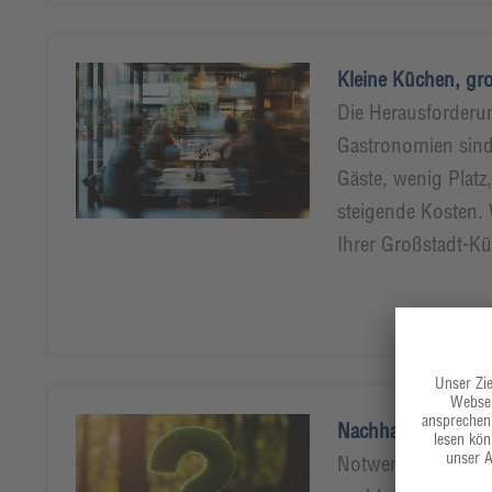
Kleine Küchen, gr
Die Herausforderu
Gastronomien sind 
Gäste, wenig Plat
steigende Kosten. 
Ihrer Großstadt-K
Nachhaltigkeit – „
Notwendigkeit und