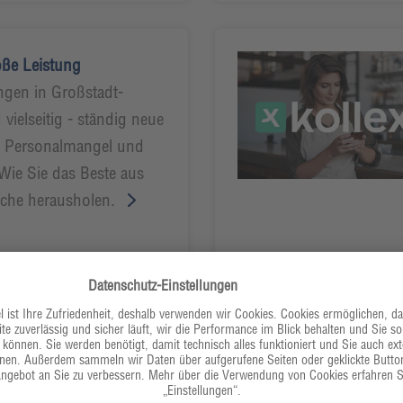
oße Leistung
ngen in Großstadt-
vielseitig - ständig neue
z, Personalmangel und
Wie Sie das Beste aus
üche herausholen.
Was bringt mir das?“
 Chancen einer