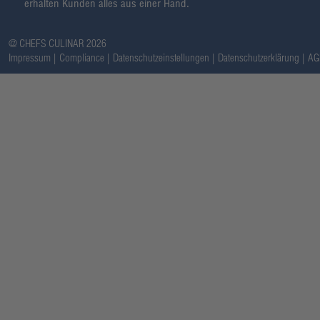
erhalten Kunden alles aus einer Hand.
@ CHEFS CULINAR 2026
Impressum
Compliance
Datenschutzeinstellungen
Datenschutzerklärung
AG