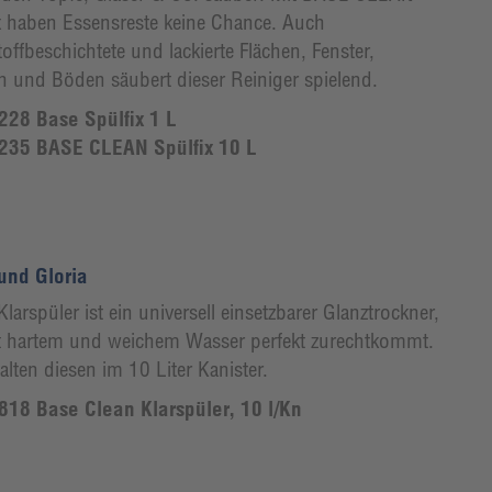
x haben Essensreste keine Chance. Auch
offbeschichtete und lackierte Flächen, Fenster,
n und Böden säubert dieser Reiniger spielend.
28 Base Spülfix 1 L
235 BASE CLEAN Spülfix 10 L
und Gloria
larspüler ist ein universell einsetzbarer Glanztrockner,
t hartem und weichem Wasser perfekt zurechtkommt.
alten diesen im 10 Liter Kanister.
18 Base Clean Klarspüler, 10 l/Kn