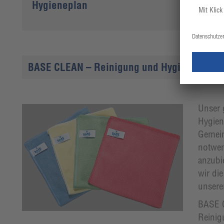
Hygieneplan
BASE CLEAN – Reinigung und Hygiene. Schne
Unser 
Hygien
Gemein
notwen
anzubi
wir di
unsere
BASE C
Reinig