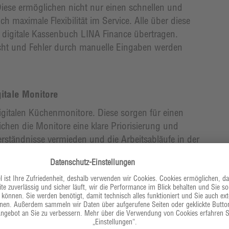
ese ermöglichen nicht nur einen schnellen und
 maximale Flexibilität im Service. Alle über diese
digitale Kassenbuch LINA Finance übertragen.
acht und Fehler durch manuelle Eingaben werden
igitale Monitore
igitalen Küchenmonitore. Diese sorgen für einen
chen die Monitore eine klare Priorisierung und
erständnisse vermieden und die Arbeitsabläufe in der
urch entfällt der Bedarf an gedruckten Bestellbons,
auch die Nachhaltigkeit des Betriebs fördert.
gstool LINA Team. Auf Grundlage von Verkaufsdaten