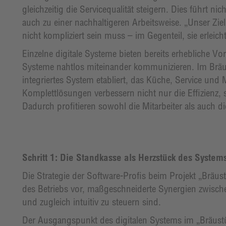
gleichzeitig die Servicequalität steigern. Dies führt ni
auch zu einer nachhaltigeren Arbeitsweise. „Unser Ziel
nicht kompliziert sein muss – im Gegenteil, sie erleich
Einzelne digitale Systeme bieten bereits erhebliche Vo
Systeme nahtlos miteinander kommunizieren. Im Bräu
integriertes System etabliert, das Küche, Service und
Komplettlösungen verbessern nicht nur die Effizienz, s
Dadurch profitieren sowohl die Mitarbeiter als auch di
Schritt 1: Die Standkasse als Herzstück des Syste
Die Strategie der Software-Profis beim Projekt „Bräu
des Betriebs vor, maßgeschneiderte Synergien zwischen
und zugleich intuitiv zu steuern sind.
Der Ausgangspunkt des digitalen Systems im „Bräustü