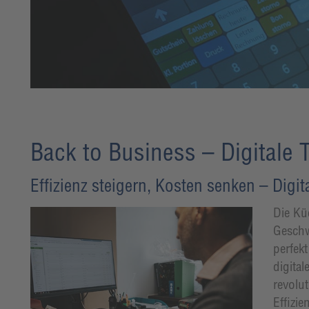
Back to Business – Digitale
Effizienz steigern, Kosten senken – Digit
Die Küc
Geschw
perfek
digita
revolu
Effizie