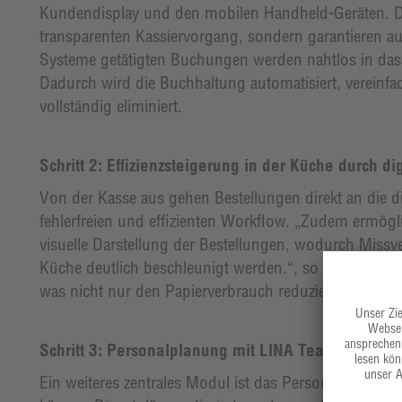
Kundendisplay und den mobilen Handheld-Geräten. Di
transparenten Kassiervorgang, sondern garantieren auch
Systeme getätigten Buchungen werden nahtlos in das 
Dadurch wird die Buchhaltung automatisiert, vereinf
vollständig eliminiert.
Schritt 2: Effizienzsteigerung in der Küche durch d
Von der Kasse aus gehen Bestellungen direkt an die d
fehlerfreien und effizienten Workflow. „Zudem ermögli
visuelle Darstellung der Bestellungen, wodurch Missv
Küche deutlich beschleunigt werden.“, so Wörner. Dad
was nicht nur den Papierverbrauch reduziert, sondern 
Schritt 3: Personalplanung mit LINA Team
Ein weiteres zentrales Modul ist das Personalplanun