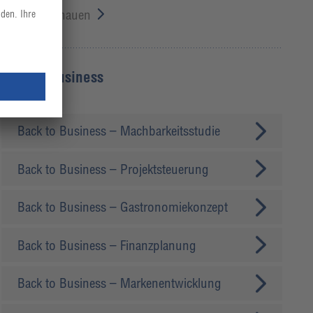
Jetzt reinschauen
Back to Business
Back to Business – Machbarkeitsstudie
Back to Business – Projektsteuerung
Back to Business – Gastronomiekonzept
Back to Business – Finanzplanung
Back to Business – Markenentwicklung