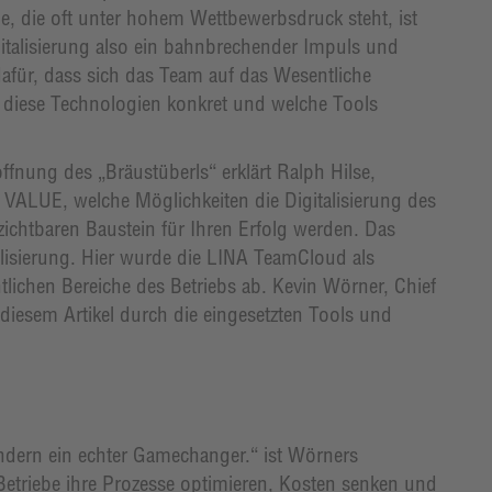
e, die oft unter hohem Wettbewerbsdruck steht, ist
gitalisierung also ein bahnbrechender Impuls und
dafür, dass sich das Team auf das Wesentliche
n diese Technologien konkret und welche Tools
fnung des „Bräustüberls“ erklärt Ralph Hilse,
 VALUE, welche Möglichkeiten die Digitalisierung des
rzichtbaren Baustein für Ihren Erfolg werden. Das
talisierung. Hier wurde die LINA TeamCloud als
ntlichen Bereiche des Betriebs ab. Kevin Wörner, Chief
iesem Artikel durch die eingesetzten Tools und
ondern ein echter Gamechanger.“ ist Wörners
 Betriebe ihre Prozesse optimieren, Kosten senken und