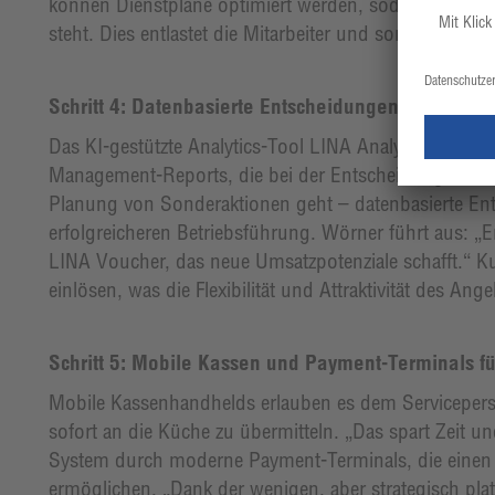
können Dienstpläne optimiert werden, sodass stets au
steht. Dies entlastet die Mitarbeiter und sorgt für ein
Schritt 4: Datenbasierte Entscheidungen mit LINA A
Das KI-gestützte Analytics-Tool LINA Analytics ist ein w
Management-Reports, die bei der Entscheidungsfindun
Planung von Sonderaktionen geht – datenbasierte Ent
erfolgreicheren Betriebsführung. Wörner führt aus: „
LINA Voucher, das neue Umsatzpotenziale schafft.“ 
einlösen, was die Flexibilität und Attraktivität des An
Schritt 5: Mobile Kassen und Payment-Terminals fü
Mobile Kassenhandhelds erlauben es dem Servicepers
sofort an die Küche zu übermitteln. „Das spart Zeit un
System durch moderne Payment-Terminals, die einen
ermöglichen. „Dank der wenigen, aber strategisch plat