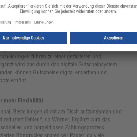
sreichend Personal in Stoßzeiten zur Verfügung
e gleichbleibend hohe Servicequalität.
nalytics
eiteres Highlight. Es liefert in Echtzeit wichtige
g helfen. Ob es um die Preisgestaltung oder die
scheidungen führen zu einer gezielteren und
Ergänzt wird das durch das digitale Gutscheinsystem
Kunden können Gutscheine digital erwerben und
gebots erhöht.
r mehr Flexibilität
onal, Bestellungen direkt am Tisch aufzunehmen und
d reduziert Fehler.“, so Wörner. Ergänzt wird das
 schnellen und bargeldlosen Zahlungsprozess
zierten Bondrucker sparen wir Papier, da viele