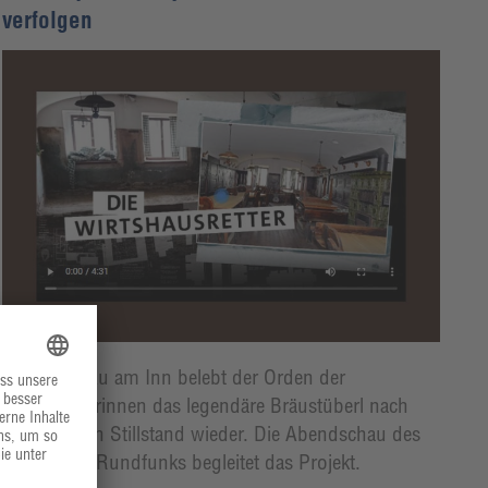
verfolgen
In Kloster Au am Inn belebt der Orden der
Franziskanerinnen das legendäre Bräustüberl nach
zwölf Jahren Stillstand wieder. Die Abendschau des
Bayrischen Rundfunks begleitet das Projekt.