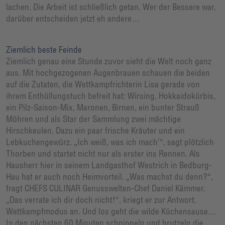
lachen. Die Arbeit ist schließlich getan. Wer der Bessere war,
darüber entscheiden jetzt eh andere…
Ziemlich beste Feinde
Ziemlich genau eine Stunde zuvor sieht die Welt noch ganz
aus. Mit hochgezogenen Augenbrauen schauen die beiden
auf die Zutaten, die Wettkampfrichterin Lisa gerade von
ihrem Enthüllungstuch befreit hat: Wirsing, Hokkaidokürbis,
ein Pilz-Saison-Mix, Maronen, Birnen, ein bunter Strauß
Möhren und als Star der Sammlung zwei mächtige
Hirschkeulen. Dazu ein paar frische Kräuter und ein
Lebkuchengewürz. „Ich weiß, was ich mach’“, sagt plötzlich
Thorben und startet nicht nur als erster ins Rennen. Als
Hausherr hier in seinem Landgasthof Westrich in Bedburg-
Hau hat er auch noch Heimvorteil. „Was machst du denn?“,
fragt CHEFS CULINAR Genusswelten-Chef Daniel Kämmer.
„Das verrate ich dir doch nicht!“, kriegt er zur Antwort.
Wettkampfmodus an. Und los geht die wilde Küchensause…
In den nächsten 60 Minuten schnippeln und brutzeln die