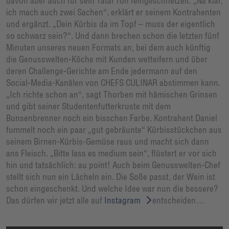
davon aber auch für sein Tatar roh feingeschnetzelt. „Na klar,
ich mach auch zwei Sachen“, erklärt er seinem Kontrahenten
und ergänzt. „Dein Kürbis da im Topf – muss der eigentlich
so schwarz sein?“. Und dann brechen schon die letzten fünf
Minuten unseres neuen Formats an, bei dem auch künftig
die Genusswelten-Köche mit Kunden wetteifern und über
deren Challenge-Gerichte am Ende jedermann auf den
Social-Media-Kanälen von CHEFS CULINAR abstimmen kann.
„Ich richte schon an“, sagt Thorben mit hämischen Grinsen
und gibt seiner Studentenfutterkruste mit dem
Bunsenbrenner noch ein bisschen Farbe. Kontrahent Daniel
fummelt noch ein paar „gut gebräunte“ Kürbisstückchen aus
seinem Birnen-Kürbis-Gemüse raus und macht sich dann
ans Fleisch. „Bitte lass es medium sein“, flüstert er vor sich
hin und tatsächlich: au point! Auch beim Genusswelten-Chef
stellt sich nun ein Lächeln ein. Die Soße passt, der Wein ist
schon eingeschenkt. Und welche Idee war nun die bessere?
Das dürfen wir jetzt alle auf
Instagram
entscheiden…