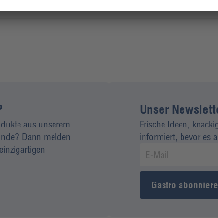
?
Unser Newsletter
rodukte aus unserem
Frische Ideen, knacki
 Kunde? Dann melden
informiert, bevor es 
einzigartigen
Gastro abonnier