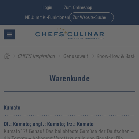
Login
Zum Onlineshop
NEU: mit KI-Funktionen
Zur Website-Suche
CHEFS Inspiration
Genusswelt
Know-How & Basic
Warenkunde
Kumato
Dt.: Kumato; engl.: Kumato; frz.: Kumato
Kumato*?! Genau! Das beliebteste Gemüse der Deutschen –
die Tomate – bekommt Verstärkung in den Regalen: Die