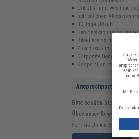
Urlaubs- und Weihnachtsg
betrieblichen Altersvorsor
30 Tage Urlaub
Personalkantine mit abwec
Bike-Leasing mit attraktiv
Zuschuss zum Deutschland-
Corporate Benefits: Mitarb
Kooperation mit Fitness-St
Ansprechpartner
Bitte senden Sie uns Ihre 
Über unser Bewerberportal
Für Ihre Online-Bewerbung k