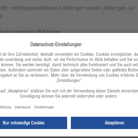
eld, vermögenswirksame Leistungen sowie Leistungen zur
ge
hslungsreichen Mahlzeiten
en Konditionen
Ticket als Jobticket
eiterrabatte für bekannte Marken und Anbieter (z. B. Rabatt
udios, u. a. Hansefit
ausführliche Bewerbung zu.
önnen Sie unser Bewerberportal nutzen.