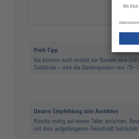
Profi-Tipp
Sie können auch anstatt der Bavette eine Och
Teilstücke – und die Gartemperatur von 70–
Unsere Empfehlung zum Anrichten
Risotto mittig auf einem Teller anrichten. Ba
mit dem aufgefangenen Fleischsaft beträufeln