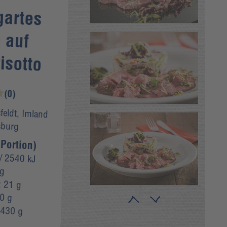
gartes
e auf
isotto
(0)
feldt, Imland
sburg
Portion)
/ 2540 kJ
 g
:
21 g
0 g
:
430 g