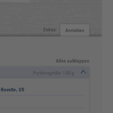
Extras:
Anrichten
Alles aufklappen
Portionsgröße: 130 g
-Bavette, US