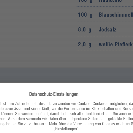
100
g
Blauschimmelkä
8,0
g
Jodsalz
2,0
g
weiße Pfefferk
etersilie waschen,
100
g
Bio-Zitronen
ch schälen und auf einer
ten mit etwas Ursalz
100
g
glatte Petersil
100
g
Meerrettich