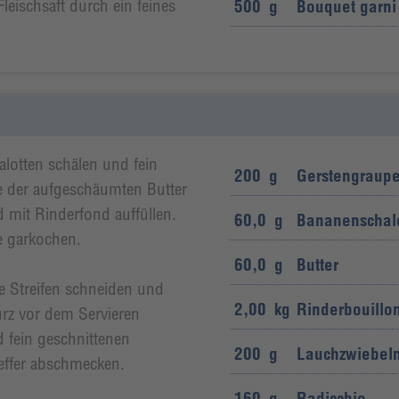
eischsaft durch ein feines
500
g
Bouquet garni 
lotten schälen und fein
200
g
Gerstengraup
e der aufgeschäumten Butter
 mit Rinderfond auffüllen.
60,0
g
Bananenschal
e garkochen.
60,0
g
Butter
e Streifen schneiden und
2,00
kg
Rinderbouillo
Kurz vor dem Servieren
 fein geschnittenen
200
g
Lauchzwiebel
effer abschmecken.
160
g
Radicchio