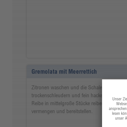
Gremolata mit Meerrettich
Zitronen waschen und die Schale abreiben. P
trockenschleudern und fein hacken. Meerretti
Reibe in mittelgroße Stücke reiben. Alle Zuta
vermengen und bereitstellen.