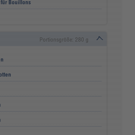
für Bouillons
Portionsgröße: 280 g
en
otten
n
n