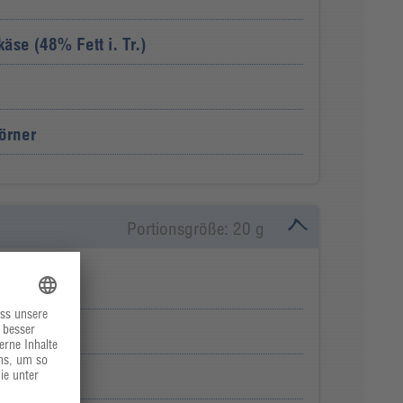
se (48% Fett i. Tr.)
örner
Portionsgröße: 20 g
ie