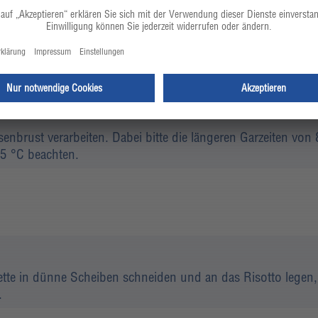
3,0
g
feines Ursalz
senbrust verarbeiten. Dabei bitte die längeren Garzeiten vo
75 °C beachten.
vette in dünne Scheiben schneiden und an das Risotto legen,
.