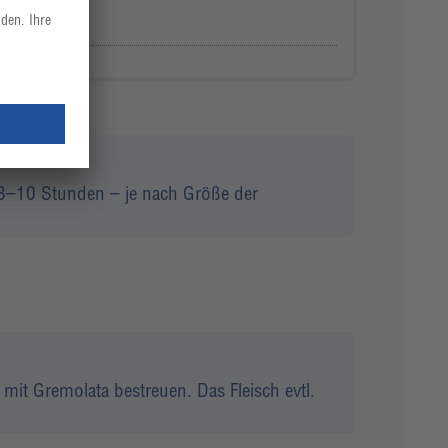
n 8–10 Stunden – je nach Größe der
 mit Gremolata bestreuen. Das Fleisch evtl.