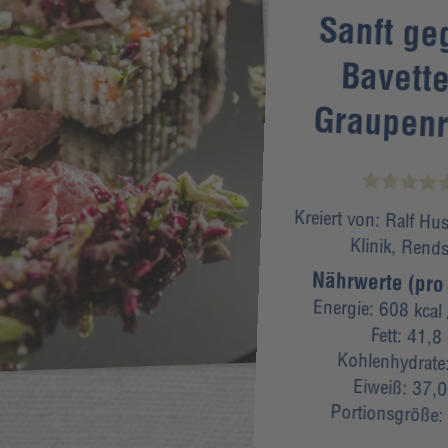
Sanft ge
Bavett
Graupenr
Kreiert von:
Ralf Hus
Klinik, Rend
Nährwerte (pro 
Energie:
608 kcal
Fett:
41,8
Kohlenhydrate
Eiweiß:
37,0
Portionsgröße