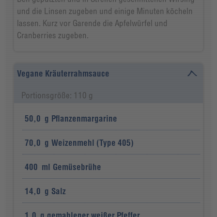
und die Linsen zugeben und einige Minuten köcheln
lassen. Kurz vor Garende die Apfelwürfel und
Cranberries zugeben.
Vegane Kräuterrahmsauce
Portionsgröße: 110 g
50,0
g
Pflanzenmargarine
70,0
g
Weizenmehl (Type 405)
400
ml
Gemüsebrühe
14,0
g
Salz
1,0
g
gemahlener weißer Pfeffer