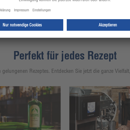
Perfekt für jedes Rezept
 gelungenen Rezeptes. Entdecken Sie jetzt die ganze Vielfal