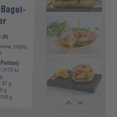
-Bagel-
er
(0)
ämmer, CHEFS
R
 Portion)
/ 3172 kJ
 g
:
67 g
0 g
:
350 g