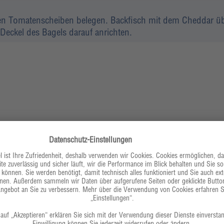
en Tomatenscheiben belegen. Backfisch mit dem Cheddar ü
 Deckel des Bagels darauf anrichten.