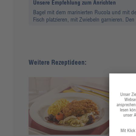
Unsere Empfehlung zum Anrichten
Bagel mit dem marinierten Rucola und mit d
Fisch platzieren, mit Zwiebeln garnieren. Den
Weitere Rezeptideen: