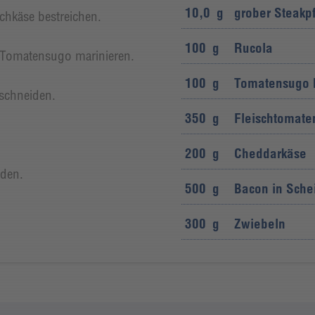
10,0
g
grober Steakpf
chkäse bestreichen.
100
g
Rucola
 Tomatensugo marinieren.
100
g
Tomatensugo B
schneiden.
350
g
Fleischtomate
200
g
Cheddarkäse
iden.
500
g
Bacon in Sche
300
g
Zwiebeln