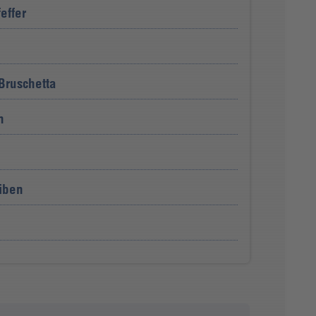
effer
ruschetta
n
iben