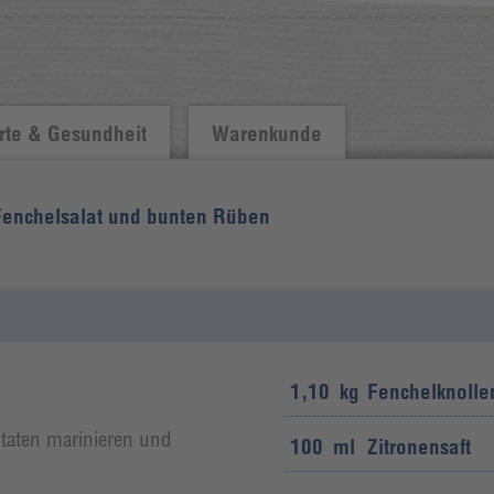
te & Gesundheit
Warenkunde
 Fenchelsalat und bunten Rüben
1,10
kg
Fenchelknolle
utaten marinieren und
100
ml
Zitronensaft