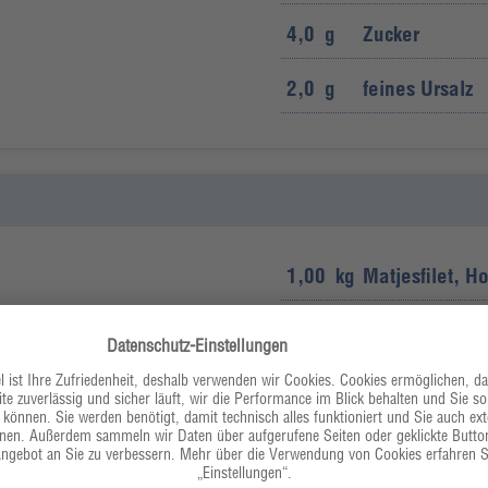
4,0
g
Zucker
2,0
g
feines Ursalz
1,00
kg
Matjesfilet, Ho
schneiden. Die Orange in
1,00
kg
Orangen
100
g
vorgegarte Ro
130
g
extra dünnes 