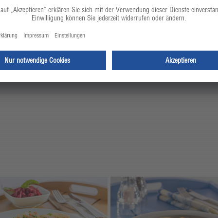
n und pro Portion ein Matjesfilet darauf legen. Mit den dün