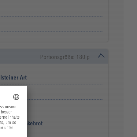
Portionsgröße: 180 g
lsteiner Art
te Bete
Roggenknäckebrot