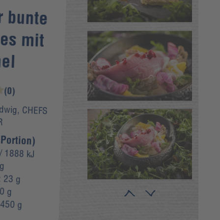
r bunte
jes mit
el
(0)
dwig, CHEFS
R
Portion)
/ 1888 kJ
 g
:
23 g
0 g
:
450 g