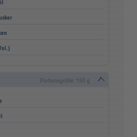
öl
ucker
ken
ol.)
Portionsgröße: 150 g
e
l