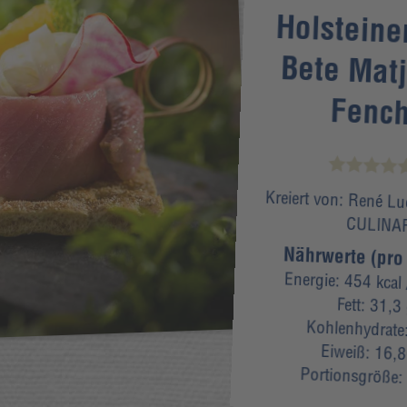
Holsteine
Bete Mat
Fench
Kreiert von:
René Lu
CULINA
Nährwerte (pro 
Energie:
454 kcal
Fett:
31,3
Kohlenhydrate
Eiweiß:
16,8
Portionsgröße