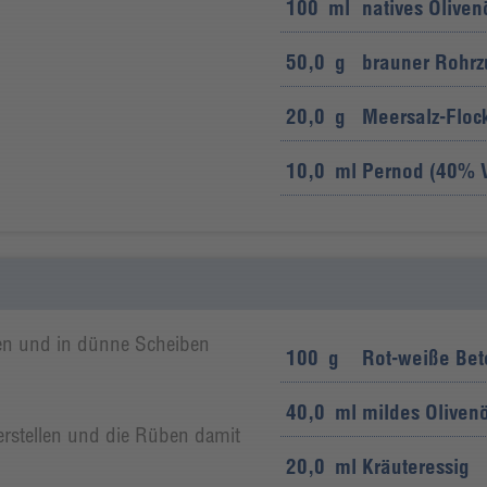
100
ml
natives Oliven
50,0
g
brauner Rohrz
20,0
g
Meersalz-Floc
10,0
ml
Pernod (40% V
en und in dünne Scheiben
100
g
Rot-weiße Bet
40,0
ml
mildes Olivenö
herstellen und die Rüben damit
20,0
ml
Kräuteressig