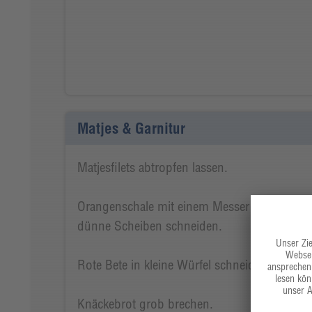
Matjes & Garnitur
Matjesfilets abtropfen lassen.
Orangenschale mit einem Messer sauber weg
dünne Scheiben schneiden.
Rote Bete in kleine Würfel schneiden.
Knäckebrot grob brechen.