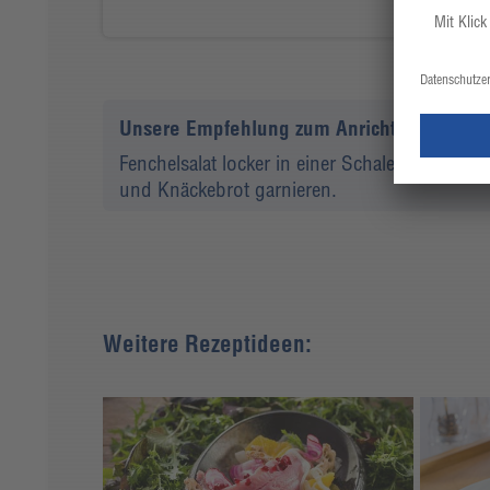
Unsere Empfehlung zum Anrichten
Fenchelsalat locker in einer Schale anrichte
und Knäckebrot garnieren.
Weitere Rezeptideen: