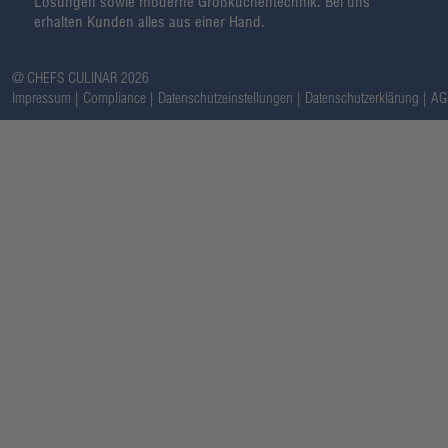
Lösungen sowie moderne Großküchentechnik. Bei uns
erhalten Kunden alles aus einer Hand.
@ CHEFS CULINAR 2026
Impressum
Compliance
Datenschutzeinstellungen
Datenschutzerklärung
AG