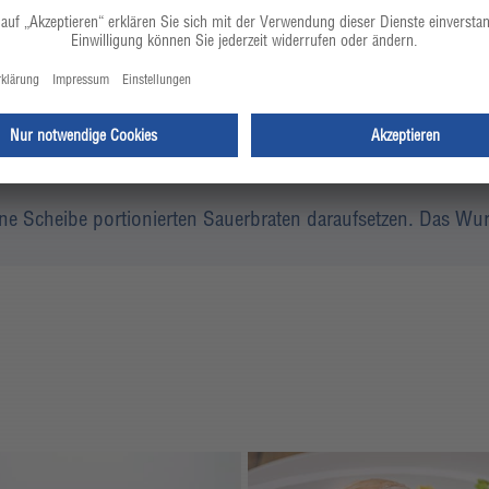
2,0
g
feines Ursalz
ine Scheibe portionierten Sauerbraten daraufsetzen. Das Wu