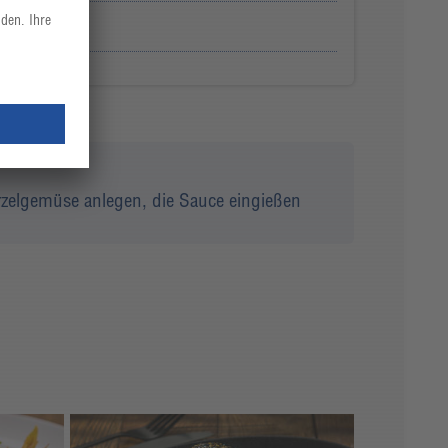
rzelgemüse anlegen, die Sauce eingießen