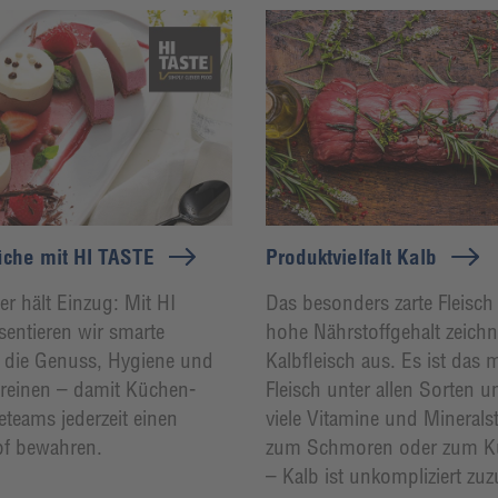
che mit HI TASTE
Produktvielfalt Kalb
 hält Einzug: Mit HI
Das besonders zarte Fleisch
entieren wir smarte
hohe Nährstoffgehalt zeich
 die Genuss, Hygiene und
Kalbfleisch aus. Es ist das 
vereinen – damit Küchen-
Fleisch unter allen Sorten un
eteams jederzeit einen
viele Vitamine und Minerals
pf bewahren.
zum Schmoren oder zum Ku
– Kalb ist unkompliziert zuz