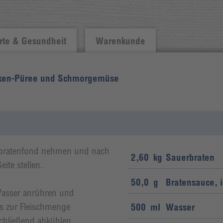
te & Gesundheit
Warenkunde
naken-Püree und Schmorgemüse
erbratenfond nehmen und nach
2,60
kg
Sauerbraten
ite stellen.
50,0
g
Bratensauce, i
asser anrühren und
is zur Fleischmenge
500
ml
Wasser
chließend abkühlen.