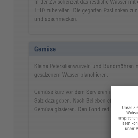
In der Zwischenzeit das restliche Wasser mit 
1:10 zubereiten. Die gegarten Pastinaken zur
und abschmecken.
Gemüse
Kleine Petersilienwurzeln und Bundmöhren mi
gesalzenem Wasser blanchieren.
Gemüse kurz vor dem Servieren in Fett anbra
Salz dazugeben. Nach Belieben etwas Gemü
Gemüse glasieren. Den Fond reduzieren und