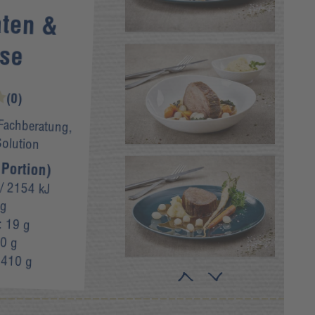
aten &
se
(0)
 Fachberatung,
Solution
 Portion)
/ 2154 kJ
 g
:
19 g
0 g
:
410 g