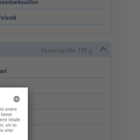
 Gemüsebouillon
elouté
Portionsgröße: 100 g
zel
ie Butter"
 TK