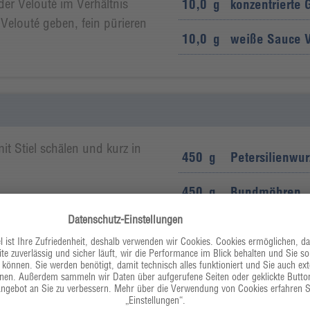
der Velouté im Verhältnis
10,0
g
konzentrierte
 Velouté geben, fein pürieren
10,0
g
weiße Sauce V
t Stiel schälen und kurz in
450
g
Petersilienwur
450
g
Bundmöhren
ten. Perlzwiebeln, Zucker und
sefond angießen und das
40,0
g
Pflanzenfett "w
 abschmecken.
200
g
Perlzwiebeln,
5,0
g
Zucker