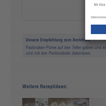
Unsere Empfehlung zum Anrichten
Pastinaken-Püree auf den Teller geben und e
und mit den Perlzwiebeln dekorieren.
Weitere Rezeptideen: