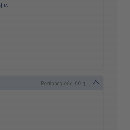
njus
Portionsgröße: 60 g