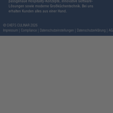
passgenaue Hospitality-Konzepte, innovative Software-
Lösungen sowie moderne Großküchentechnik. Bei uns
erhalten Kunden alles aus einer Hand.
@ CHEFS CULINAR 2026
Impressum
Compliance
Datenschutzeinstellungen
Datenschutzerklärung
AG