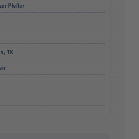
er Pfeffer
n, TK
en