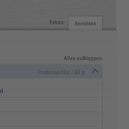
Extras:
Anrichten
Alles aufklappen
Portionsgröße: 190 g
öl
n