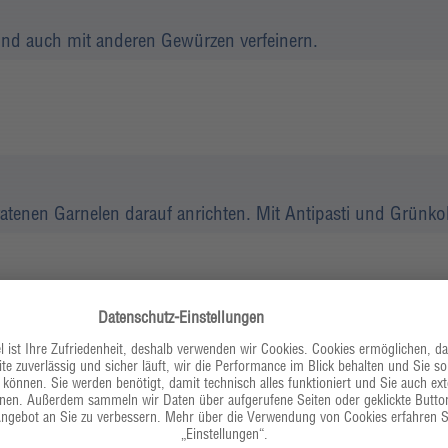
 und auch mit anderen Gewürzen verfeinern.
ratenen Garnelen darauf anrichten. Mit Antipasti und Grünko