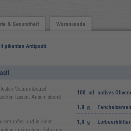
te & Gesundheit
Warenkunde
t pikanten Antipasti
asti
hfesten Vakuumbeutel
100
ml
natives Oliven
ziehen lassen. Anschließend
1,0
g
Fenchelsame
ockentupfen und in einer
1,0
g
Lorbeerblätter
inken in einzelnen Scheiben