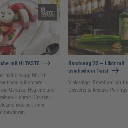
che mit HI TASTE
Bandoeng´22 – Likör mit
asiatischem Twist
 hält Einzug: Mit HI
entieren wir smarte
Vielseitiger Premiumlikör für
 die Genuss, Hygiene und
Desserts & kreative Pairings
vereinen – damit Küchen-
eteams jederzeit einen
pf bewahren.