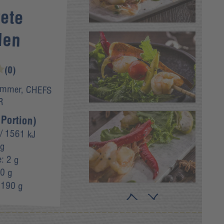
ete
len
(0)
ämmer, CHEFS
R
 Portion)
/ 1561 kJ
 g
e:
2 g
0 g
:
190 g