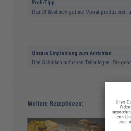
Profi-Tipp
Das Öl lässt sich gut auf Vorrat produzieren
Unsere Empfehlung zum Anrichten
Den Schinken auf einen Teller legen. Die geb
Weitere Rezeptideen: