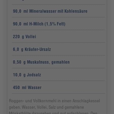
90,0
ml
Mineralwasser mit Kohlensäure
90,0
ml
H-Milch (1,5% Fett)
220
g
Vollei
6,0
g
Kräuter-Ursalz
0,50
g
Muskatnuss, gemahlen
10,0
g
Jodsalz
450
ml
Wasser
Roggen- und Vollkornmehl in einen Anschlagkessel
geben. Wasser, Vollei, Salz und gemahlene
Müskatblüte dazugeben und gut aufschlagen. Den