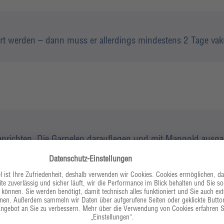
t werden – dann muss er allerdings mindestens 2 Tage vakuu
nrichten. Die Garnelen darauflegen und mit Mangold ausgar
nen Senfkörnern oder Passionsfruchtkernen dekorieren.