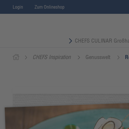
Login
Zum Onlineshop
CHEFS CULINAR Großha
CHEFS Inspiration
Genusswelt
R