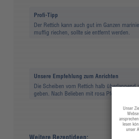
Profi-Tipp
Der Rettich kann auch gut im Ganzen marinier
muffig riechen, sollte sie entfernt werden.
Unsere Empfehlung zum Anrichten
Die Scheiben vom Rettich halb überlappend a
geben. Nach Belieben mit rosa Pfeffer, brau
Weitere Rezeptideen: