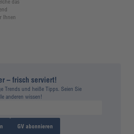
elche das
rend
r Ihnen
 – frisch serviert!
ge Trends und heiße Tipps. Seien Sie
alle anderen wissen!
en
GV abonnieren