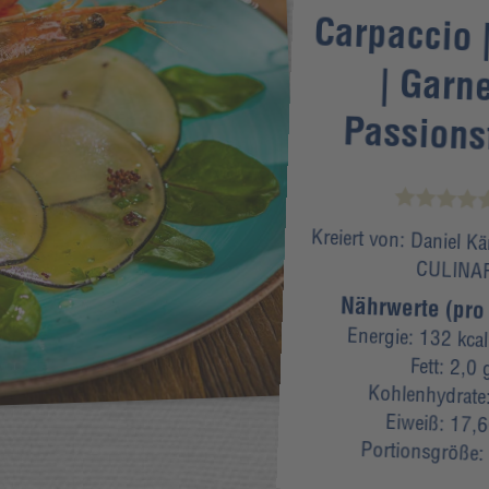
Carpaccio |
| Garn
Passions
Kreiert von:
Daniel K
CULINA
Nährwerte (pro 
Energie:
132 kcal
Fett:
2,0 
Kohlenhydrate
Eiweiß:
17,6
Portionsgröße