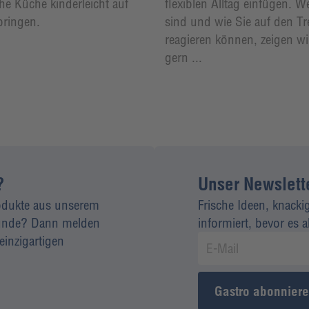
che Küche kinderleicht auf
flexiblen Alltag einfügen. W
bringen.
sind und wie Sie auf den T
reagieren können, zeigen wi
gern ...
?
Unser Newsletter
rodukte aus unserem
Frische Ideen, knacki
 Kunde? Dann melden
informiert, bevor es 
einzigartigen
Gastro abonnier