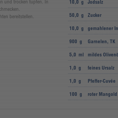
n und trocken tupfen. In
10,0
g
Jodsalz
schmecken.
50,0
g
Zucker
en bereitstellen.
10,0
g
gemahlener I
900
g
Garnelen, TK
5,0
ml
mildes Olivenö
1,0
g
feines Ursalz
1,0
g
Pfeffer-Cuvée
100
g
roter Mangold