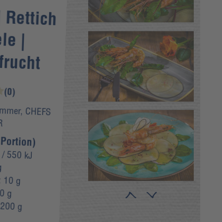
 Rettich
ele |
frucht
(0)
ämmer, CHEFS
R
Portion)
/ 550 kJ
g
:
10 g
0 g
:
200 g