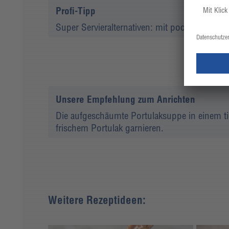
Profi-Tipp
Super Servieralternativen: mit pochiertem Ei
Unsere Empfehlung zum Anrichten
Die aufgeschäumte Portulaksuppe in einem tie
frischem Portulak garnieren.
Weitere Rezeptideen: