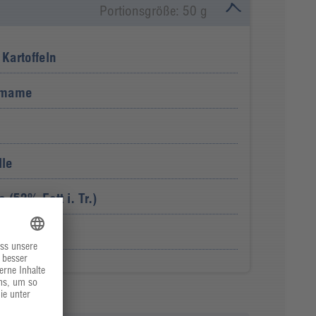
Portionsgröße: 50 g
Kartoffeln
amame
lle
 (52% Fett i. Tr.)
k