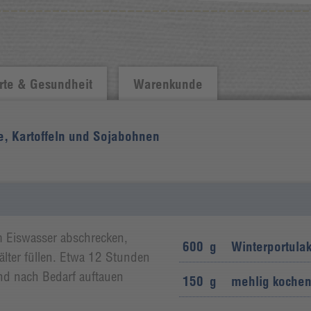
te & Gesundheit
Warenkunde
, Kartoffeln und Sojabohnen
m Eiswasser abschrecken,
600
g
Winterportula
lter füllen. Etwa 12 Stunden
und nach Bedarf auftauen
150
g
mehlig kochen