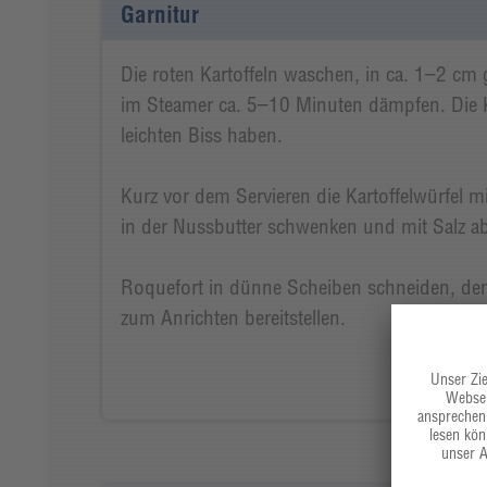
Garnitur
Die roten Kartoffeln waschen, in ca. 1–2 cm
im Steamer ca. 5–10 Minuten dämpfen. Die Ka
leichten Biss haben.
Kurz vor dem Servieren die Kartoffelwürfel 
in der Nussbutter schwenken und mit Salz 
Roquefort in dünne Scheiben schneiden, den
zum Anrichten bereitstellen.