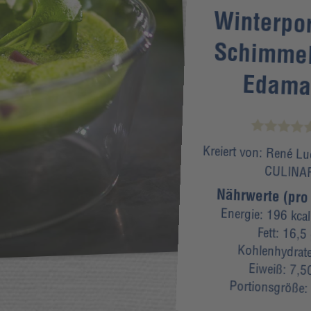
Winterpor
Schimmel
Edam
Kreiert von:
René Lu
CULINA
Nährwerte (pro 
Energie:
196 kcal
Fett:
16,5
Kohlenhydrat
Eiweiß:
7,5
Portionsgröße