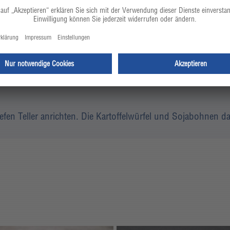
 und gehobelten Trüffeln oder einfach mit Radieschen und W
fen Teller anrichten. Die Kartoffelwürfel und Sojabohnen d