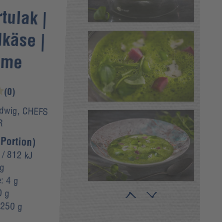
tulak |
käse |
ame
(0)
dwig, CHEFS
R
Portion)
/ 812 kJ
 g
e:
4 g
0 g
:
250 g