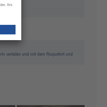
alnussöl.
arin verteilen und mit dem Roquefort und