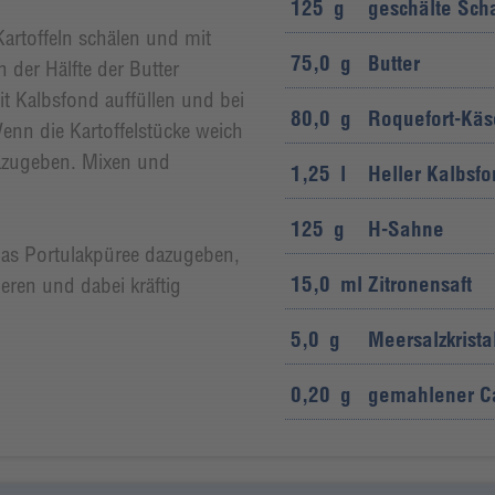
125
g
geschälte Sch
Kartoffeln schälen und mit
75,0
g
Butter
 der Hälfte der Butter
 Kalbsfond auffüllen und bei
80,0
g
Roquefort-Käse
enn die Kartoffelstücke weich
dazugeben. Mixen und
1,25
l
Heller Kalbsf
125
g
H-Sahne
das Portulakpüree dazugeben,
15,0
ml
Zitronensaft
eren und dabei kräftig
5,0
g
Meersalzkrista
0,20
g
gemahlener Ca