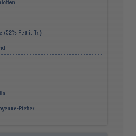
alotten
 (52% Fett i. Tr.)
ond
lle
yenne-Pfeffer