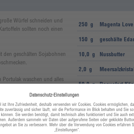
 große Würfel schneiden und
250
g
Magenta Love 
rtoffeln sollten noch einen
150
g
geschälte Ed
mit den geschälten Sojabohnen
10,0
g
Nussbutter
abschmecken.
2,0
g
Meersalzkrista
 Portulak waschen und alles
50,0
g
Roquefort-Käse
50,0
g
Winterportula