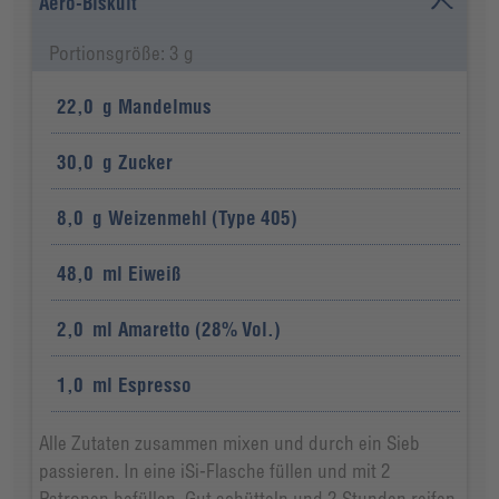
Aero-Biskuit
Portionsgröße: 3 g
22,0
g
Mandelmus
30,0
g
Zucker
8,0
g
Weizenmehl (Type 405)
48,0
ml
Eiweiß
2,0
ml
Amaretto (28% Vol.)
1,0
ml
Espresso
Alle Zutaten zusammen mixen und durch ein Sieb
passieren. In eine iSi-Flasche füllen und mit 2
Patronen befüllen. Gut schütteln und 2 Stunden reifen