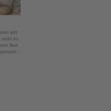
sten jetzt
 leicht ins
eren lässt.
stgemacht –