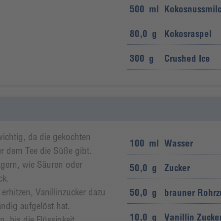
500
ml
Kokosnussmil
80,0
g
Kokosraspel
300
g
Crushed Ice
wichtig, da die gekochten
100
ml
Wasser
r dem Tee die Süße gibt.
gern, wie Säuren oder
50,0
g
Zucker
ck.
rhitzen, Vanillinzucker dazu
50,0
g
brauner Rohrz
ndig aufgelöst hat.
10,0
g
Vanillin Zucke
, bis die Flüssigkeit