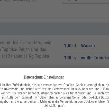
 und bei kleiner Hitze, beim
1,00
l
Wasser
 Tapioka- Perlen und das
n 1:10 haben (1 Kg Tapioka-
100
g
weiße Tapioka
ei dem Kochvorgang sehr viel
hnell verdicken kann.
h und innen zäh sind. Man
leichen.
rsichtig abspülen, um die