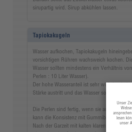
sirupartig wird. Sirup abkühlen lassen.
Tapiokakugeln
Wasser aufkochen, Tapiokakugeln hineingeben
vorsichtigen Rühren wachsweich kochen. Die
Wasser sollten mindestens ein Verhältnis vo
Perlen : 10 Liter Wasser).
Der hohe Wasseranteil ist sehr wichtig, da b
Stärke austritt und das Wasser sonst sehr sc
Die Perlen sind fertig, wenn sie außen weic
kann die Konsistenz mit Gummibärchen verg
Nach der Garzeit mit kalten klaren Wasser vo