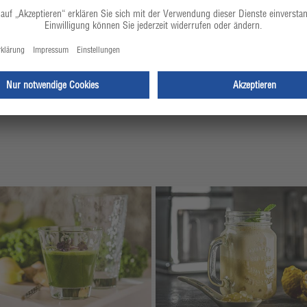
ßend auf ein feines Sieb zum
llten Sirup bedecken.
rup kühlstellen, damit sie