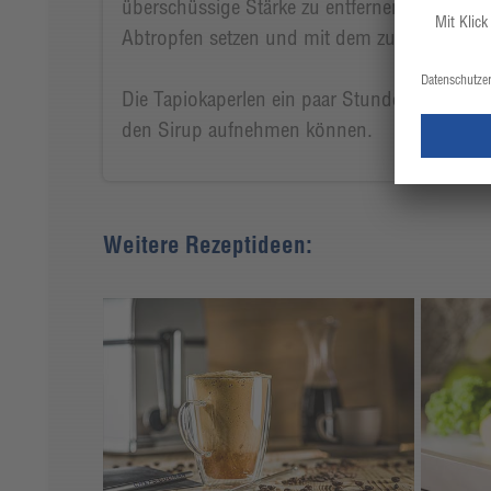
überschüssige Stärke zu entfernen. Anschlie
Abtropfen setzen und mit dem zuvor hergeste
Die Tapiokaperlen ein paar Stunden in dem Si
den Sirup aufnehmen können.
Weitere Rezeptideen: