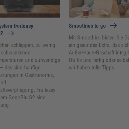
stem fruiteasy
Smoothies to go
S2
Mit Smoothies bieten Sie Gä
chen schleppen, zu wenig
ein gesundes Extra, das sich
, schwankende
Außer-Haus-Geschäft integri
emperaturen und aufwendige
Ob fix und fertig oder selb
– das sind häufige
wir haben tolle Tipps.
erungen in Gastronomie,
und
ftsverpflegung. Fruiteasy
t dem SonoBlu S2 eine
sung