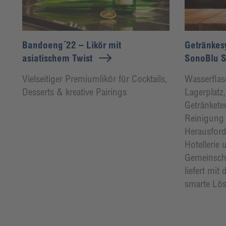
Bandoeng´22 – Likör mit
Getränkesy
asiatischem Twist
SonoBlu 
Vielseitiger Premiumlikör für Cocktails,
Wasserflas
Desserts & kreative Pairings
Lagerplatz
Getränket
Reinigung 
Herausford
Hotellerie 
Gemeinscha
liefert mi
smarte Lö