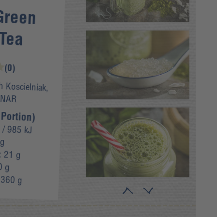
Green
Tea
(0)
h Koscielniak,
INAR
 Portion)
/ 985 kJ
 g
:
21 g
0 g
:
360 g