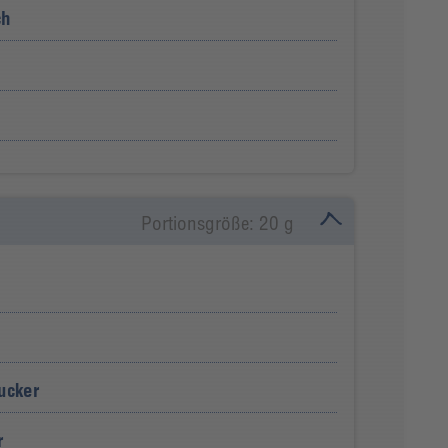
ch
Portionsgröße: 20 g
ucker
r