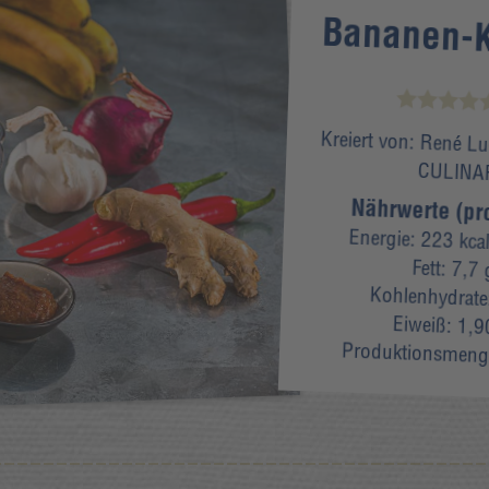
Bananen-
Kreiert von:
René Lu
CULINA
Nährwerte (pr
Energie:
223 kca
Fett:
7,7 
Kohlenhydrat
Eiweiß:
1,9
Produktionsmeng