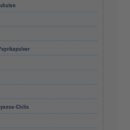
schoten
Paprikapulver
yenne-Chilis