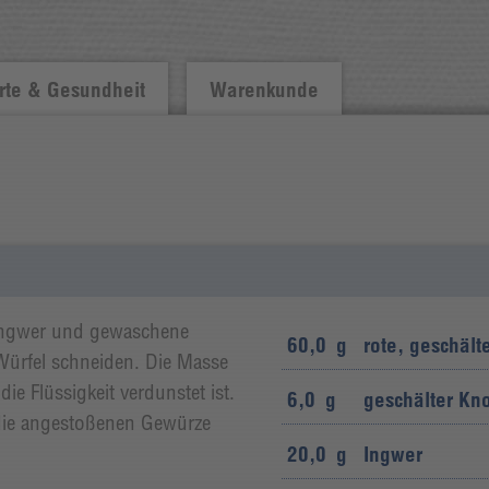
te & Gesundheit
Warenkunde
 Ingwer und gewaschene
60,0
g
rote, geschält
 Würfel schneiden. Die Masse
ie Flüssigkeit verdunstet ist.
6,0
g
geschälter Kn
die angestoßenen Gewürze
20,0
g
Ingwer