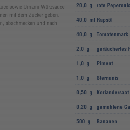
20,0
g
rote Peperoni
sauce sowie Umami-Würzsauce
mmen mit dem Zucker geben.
40,0
ml
Rapsöl
en, abschmecken und nach
40,0
g
Tomatenmark
2,0
g
geräuchertes 
1,0
g
Piment
1,0
g
Sternanis
0,50
g
Koriandersaat
0,20
g
gemahlene Ca
500
g
Bananen