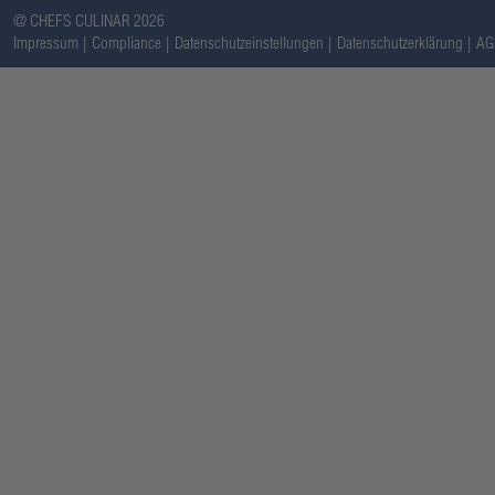
@ CHEFS CULINAR 2026
Impressum
Compliance
Datenschutzeinstellungen
Datenschutzerklärung
AG