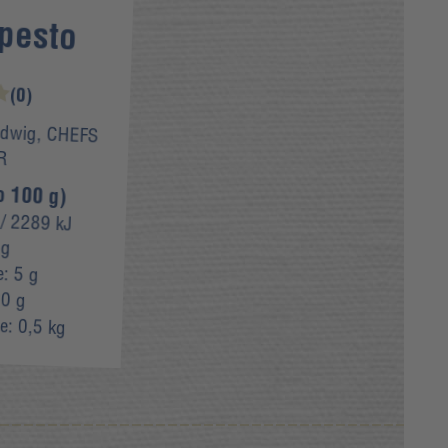
pesto
(0)
dwig, CHEFS
R
o 100 g)
/ 2289 kJ
 g
e:
5 g
0 g
e:
0,5 kg