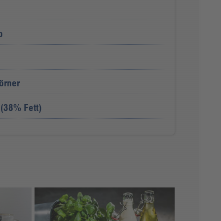
b
örner
 (38% Fett)