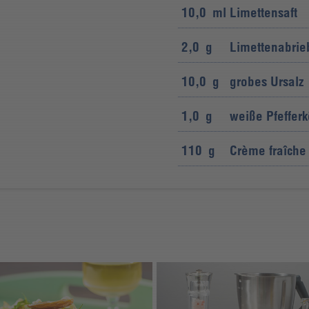
10,0
ml
Limettensaft
2,0
g
Limettenabrie
10,0
g
grobes Ursalz
1,0
g
weiße Pfefferk
110
g
Crème fraîche