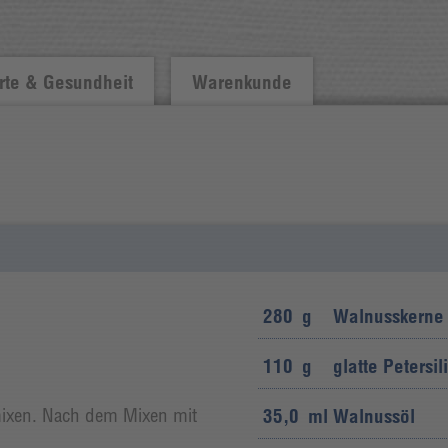
te & Gesundheit
Warenkunde
280
g
Walnusskerne
110
g
glatte Petersil
n mixen. Nach dem Mixen mit
35,0
ml
Walnussöl