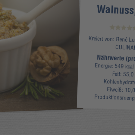
Walnuss
Kreiert von:
René Lu
CULINA
Nährwerte (pr
Energie:
549 kcal
Fett:
55,0
Kohlenhydrat
Eiweiß:
10,0
Produktionsmeng