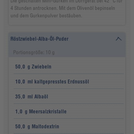
Die geschälten Mini-Gurken im Dörrgerät bei 42 °C für
4 Stunden antrocknen. Mit dem Olivenöl bepinseln
und dem Gurkenpulver bestäuben.
Röstzwiebel-Alba-Öl-Puder
Portionsgröße: 10 g
50,0
g
Zwiebeln
10,0
ml
kaltgepresstes Erdnussöl
35,0
ml
Albaöl
1,0
g
Meersalzkristalle
50,0
g
Maltodextrin