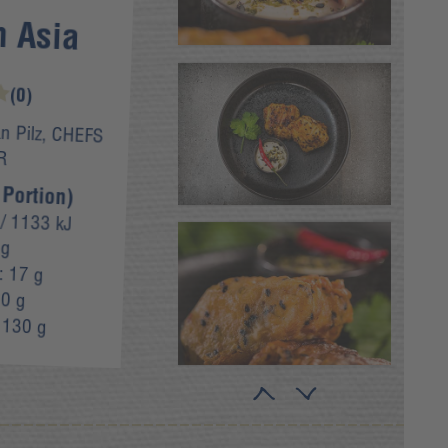
h Asia
(0)
an Pilz, CHEFS
R
 Portion)
/ 1133 kJ
 g
e:
17 g
0 g
:
130 g