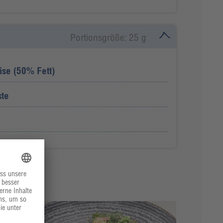
Portionsgröße: 25 g
se (50% Fett)
ste