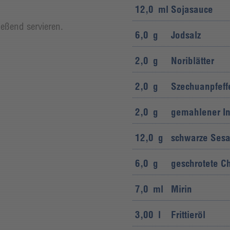
12,0
ml
Sojasauce
eßend servieren.
6,0
g
Jodsalz
2,0
g
Noriblätter
2,0
g
Szechuanpfeff
2,0
g
gemahlener I
12,0
g
schwarze Ses
6,0
g
geschrotete Ch
7,0
ml
Mirin
3,00
l
Frittieröl