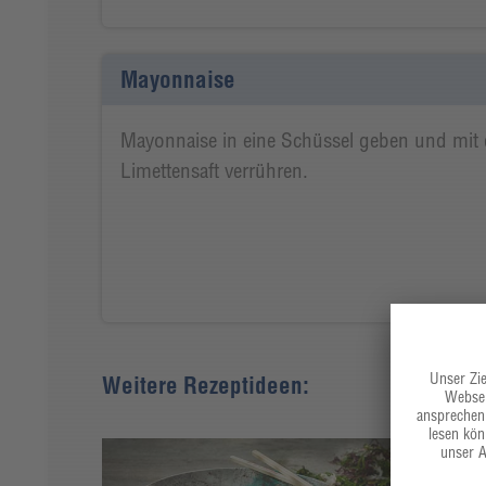
Mayonnaise
Mayonnaise in eine Schüssel geben und mit
Limettensaft verrühren.
Weitere Rezeptideen: