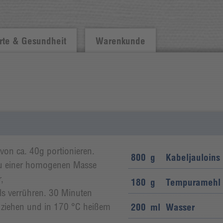
te & Gesundheit
Warenkunde
von ca. 40g portionieren.
800
g
Kabeljauloins
u einer homogenen Masse
,
180
g
Tempuramehl
s verrühren. 30 Minuten
g ziehen und in 170 °C heißem
200
ml
Wasser