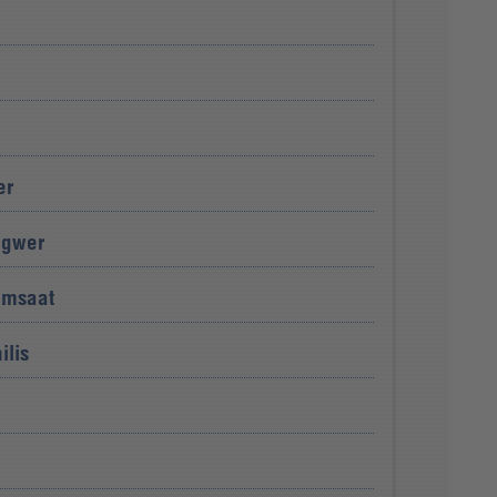
er
ngwer
amsaat
ilis