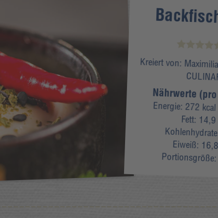
Backfisc
Kreiert von:
Maximili
CULINA
Nährwerte (pro
Energie:
272 kcal
Fett:
14,9
Kohlenhydrat
Eiweiß:
16,8
Portionsgröße