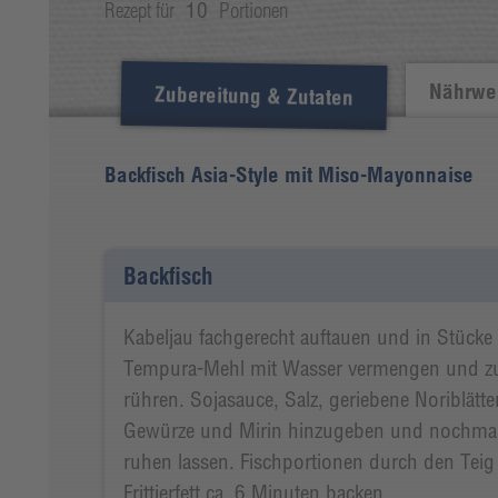
Rezept für
10
Portionen
Nährwer
Zubereitung & Zutaten
Backfisch Asia-Style mit Miso-Mayonnaise
Backfisch
Kabeljau fachgerecht auftauen und in Stücke 
Tempura-Mehl mit Wasser vermengen und z
rühren. Sojasauce, Salz, geriebene Noriblätter
Gewürze und Mirin hinzugeben und nochmal
ruhen lassen. Fischportionen durch den Tei
Frittierfett ca. 6 Minuten backen.