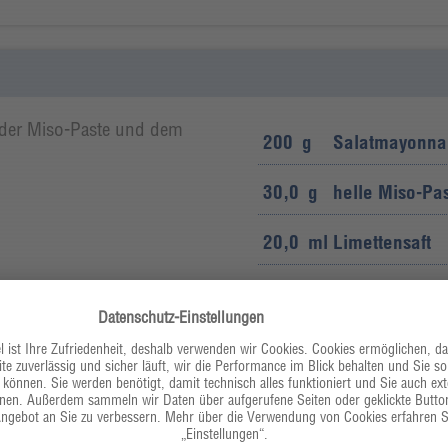
 der Miso-Paste und dem
200
g
Salatmayonnai
30,0
g
helle Miso-Pa
20,0
ml
Limettensaft