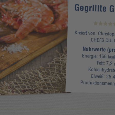
Gegrillte 
Kreiert von:
Christop
CHEFS CUL
Nährwerte (pr
Energie:
166 kca
Fett:
7,2 
Kohlenhydrat
Eiweiß:
25,4
Produktionsmeng