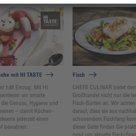
che mit HI TASTE
Fisch
 hält Einzug: Mit HI
CHEFS CULINAR bietet de
entieren wir smarte
Großhandel nicht nur die le
 die Genuss, Hygiene und
Fisch-Sorten an. Wir achte
vereinen – damit Küchen-
darauf, dass sie aus nachh
eteams jederzeit einen
schonendem Fischfang ko
pf bewahren.
dieser Seite finden Sie prak
rund um aktuelle Fisch-Spezi