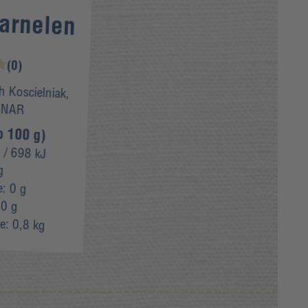
Garnelen
(0)
h Koscielniak,
INAR
o 100 g)
l
/ 698 kJ
g
e:
0 g
0 g
e:
0,8 kg