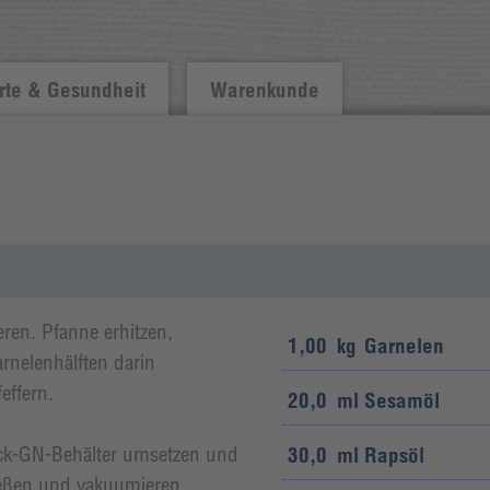
te & Gesundheit
Warenkunde
ren. Pfanne erhitzen,
1,00
kg
Garnelen
nelenhälften darin
effern.
20,0
ml
Sesamöl
uck-GN-Behälter umsetzen und
30,0
ml
Rapsöl
ließen und vakuumieren.