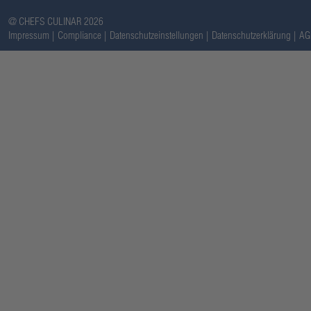
@ CHEFS CULINAR 2026
Impressum
Compliance
Datenschutzeinstellungen
Datenschutzerklärung
AG