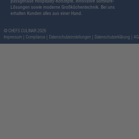
passgenaue Hospitality-Konzepte, innovative Software-
Lösungen sowie moderne Großküchentechnik. Bei uns
erhalten Kunden alles aus einer Hand.
@ CHEFS CULINAR 2026
Impressum
Compliance
Datenschutzeinstellungen
Datenschutzerklärung
AG