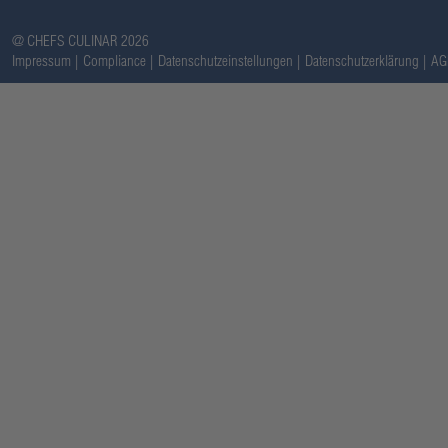
@ CHEFS CULINAR 2026
Impressum
Compliance
Datenschutzeinstellungen
Datenschutzerklärung
AG