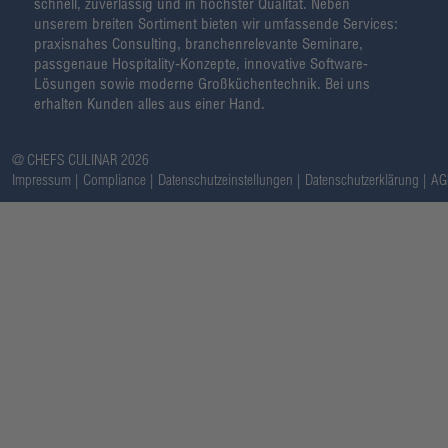
schnell, zuverlässig und in höchster Qualität. Neben
unserem breiten Sortiment bieten wir umfassende Services:
praxisnahes Consulting, branchenrelevante Seminare,
passgenaue Hospitality-Konzepte, innovative Software-
Lösungen sowie moderne Großküchentechnik. Bei uns
erhalten Kunden alles aus einer Hand.
@ CHEFS CULINAR 2026
Impressum
Compliance
Datenschutzeinstellungen
Datenschutzerklärung
AG