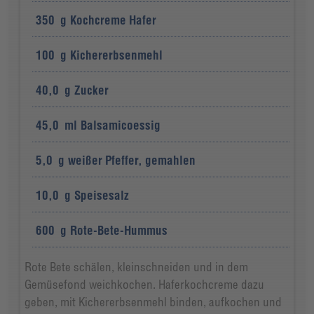
350
g
Kochcreme Hafer
100
g
Kichererbsenmehl
40,0
g
Zucker
45,0
ml
Balsamicoessig
5,0
g
weißer Pfeffer, gemahlen
10,0
g
Speisesalz
600
g
Rote-Bete-Hummus
Rote Bete schälen, kleinschneiden und in dem
Gemüsefond weichkochen. Haferkochcreme dazu
geben, mit Kichererbsenmehl binden, aufkochen und