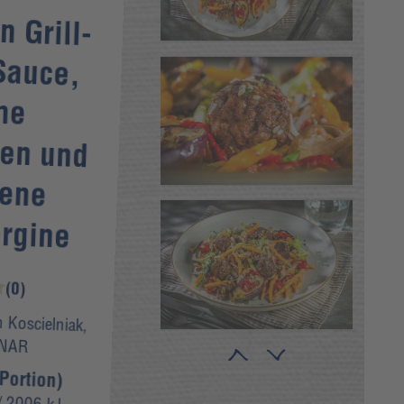
n Grill-
Sauce,
ane
hen und
kene
rgine
(0)
 Koscielniak,
INAR
Portion)
 2006 kJ