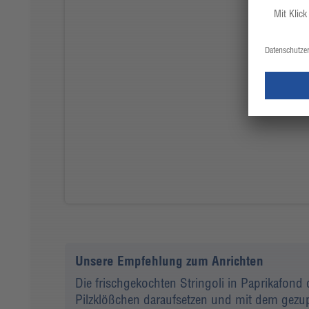
Unsere Empfehlung zum Anrichten
Die frischgekochten Stringoli in Paprikafond
Pilzklößchen daraufsetzen und mit dem gezup