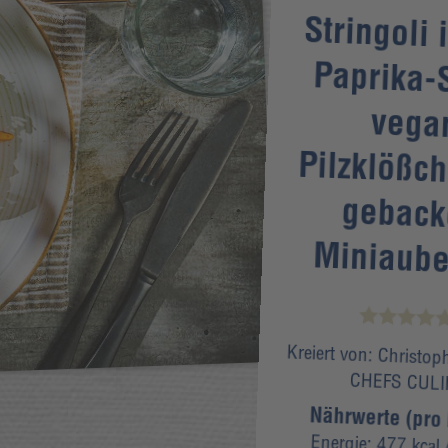
Stringoli i
Paprika-
veg
Pilzklößc
gebac
Miniaube
Kreiert von:
Christoph
CHEFS CUL
Nährwerte (pro 
Energie:
477 kcal
/