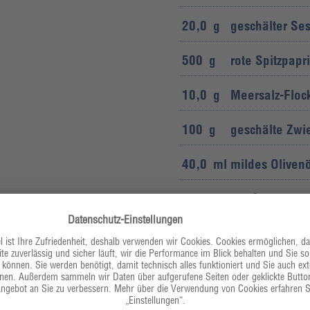
20,0
g
geschälter Se
500
g
rote Spitzpapr
10,0
g
Meersalz-Floc
100
g
geschälte Zwi
40,0
ml
mildes Olivenö
100
ml
Weißwein
150
g
Ajvar
500
ml
Gemüsefond
10,0
g
geräuchertes 