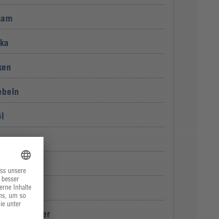
sam
ika
ken
ebeln
l
Paprikapulver