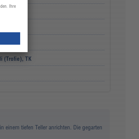
en
i (Trofie), TK
 einem tiefen Teller anrichten. Die gegarten