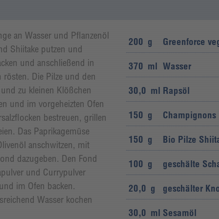
nge an Wasser und Pflanzenöl
200
g
Greenforce ve
d Shiitake putzen und
acken und anschließend in
370
ml
Wasser
rösten. Die Pilze und den
und zu kleinen Klößchen
30,0
ml
Rapsöl
zen und im vorgeheizten Ofen
150
g
Champignons
salzflocken bestreuen, grillen
eien. Das Paprikagemüse
150
g
Bio Pilze Shiit
livenöl anschwitzen, mit
fond dazugeben. Den Fond
100
g
geschälte Sch
pulver und Currypulver
 und im Ofen backen.
20,0
g
geschälter Kn
ausreichend Wasser kochen
30,0
ml
Sesamöl