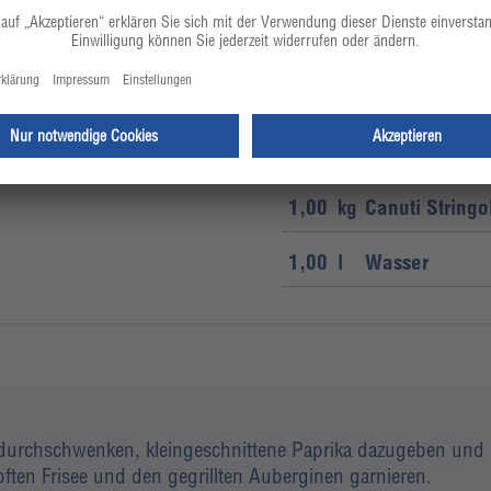
10,0
g
Currypulver
200
g
Mini Aubergin
50,0
g
Friséesalat
1,00
kg
Canuti Stringol
1,00
l
Wasser
 durchschwenken, kleingeschnittene Paprika dazugeben und in
ften Frisee und den gegrillten Auberginen garnieren.