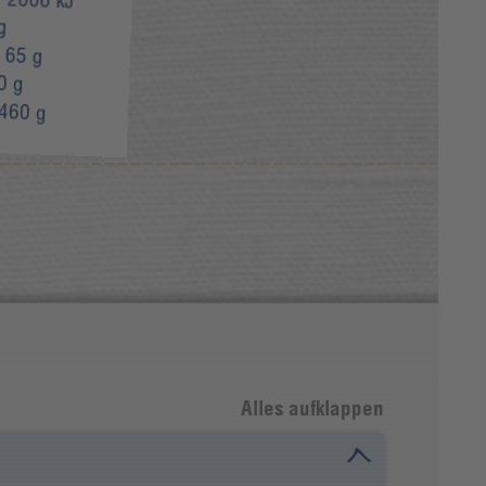
g
:
65 g
0 g
460 g
Alles aufklappen