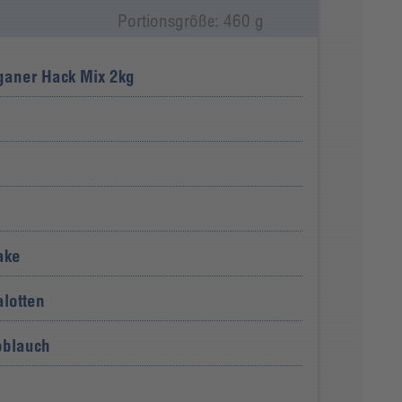
Portionsgröße: 460 g
ganer Hack Mix 2kg
ake
alotten
oblauch