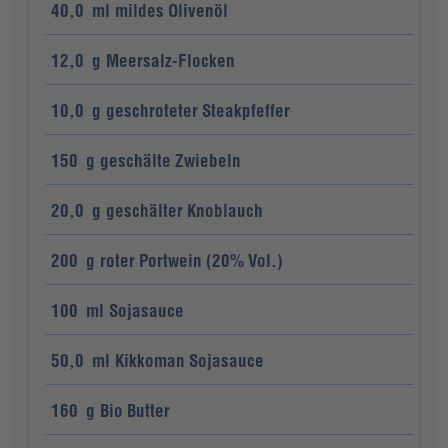
40,0
ml
mildes Olivenöl
12,0
g
Meersalz-Flocken
10,0
g
geschroteter Steakpfeffer
150
g
geschälte Zwiebeln
20,0
g
geschälter Knoblauch
200
g
roter Portwein (20% Vol.)
100
ml
Sojasauce
50,0
ml
Kikkoman Sojasauce
160
g
Bio Butter