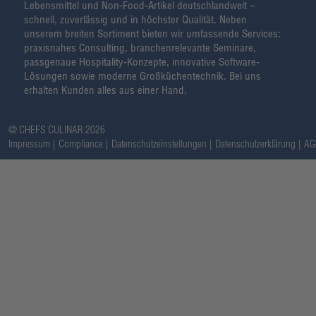
Lebensmittel und Non-Food-Artikel deutschlandweit –
schnell, zuverlässig und in höchster Qualität. Neben
unserem breiten Sortiment bieten wir umfassende Services:
praxisnahes Consulting, branchenrelevante Seminare,
passgenaue Hospitality-Konzepte, innovative Software-
Lösungen sowie moderne Großküchentechnik. Bei uns
erhalten Kunden alles aus einer Hand.
@ CHEFS CULINAR 2026
Impressum
Compliance
Datenschutzeinstellungen
Datenschutzerklärung
AG