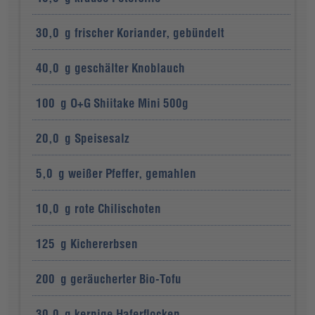
30,0
g
frischer Koriander, gebündelt
40,0
g
geschälter Knoblauch
100
g
O+G Shiitake Mini 500g
20,0
g
Speisesalz
5,0
g
weißer Pfeffer, gemahlen
10,0
g
rote Chilischoten
125
g
Kichererbsen
200
g
geräucherter Bio-Tofu
30,0
g
kernige Haferflocken