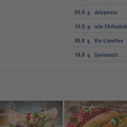
20,0
g
Jalapenos
10,0
g
rote Chilischo
50,0
g
Bio-Limetten
10,0
g
Speisesalz