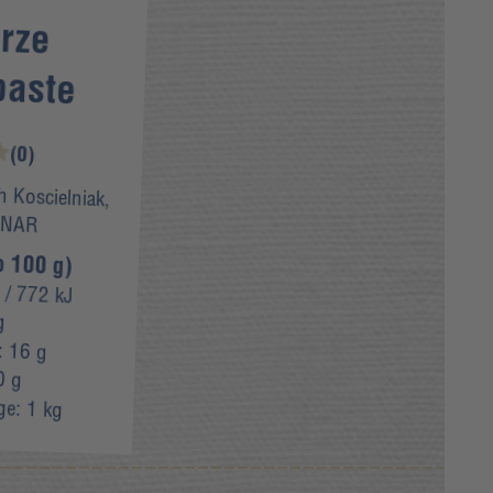
rze
paste
(0)
h Koscielniak,
INAR
o 100 g)
/ 772 kJ
g
:
16 g
0 g
ge:
1 kg