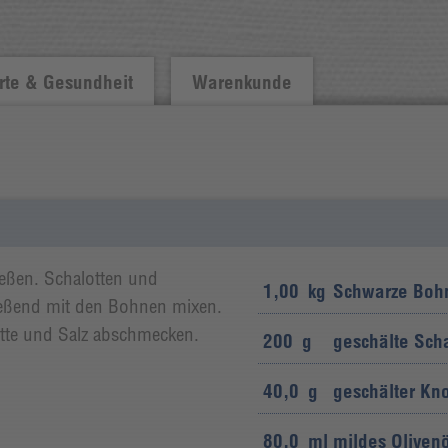
te & Gesundheit
Warenkunde
eßen. Schalotten und
1,00
kg
Schwarze Boh
ießend mit den Bohnen mixen.
mette und Salz abschmecken.
200
g
geschälte Sch
40,0
g
geschälter Kn
80,0
ml
mildes Olivenö