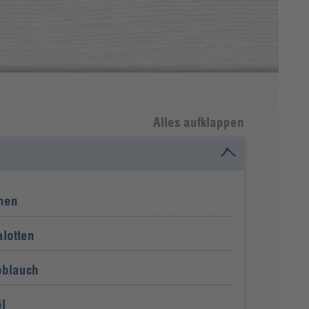
Alles aufklappen
nen
alotten
oblauch
l