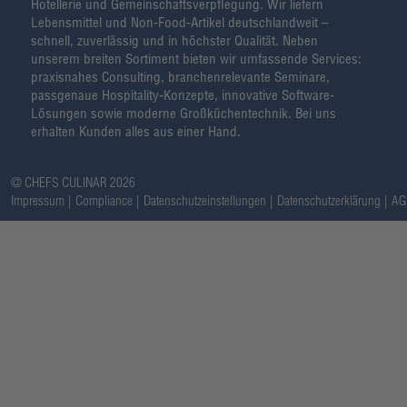
Hotellerie und Gemeinschaftsverpflegung. Wir liefern
Lebensmittel und Non-Food-Artikel deutschlandweit –
schnell, zuverlässig und in höchster Qualität. Neben
unserem breiten Sortiment bieten wir umfassende Services:
praxisnahes Consulting, branchenrelevante Seminare,
passgenaue Hospitality-Konzepte, innovative Software-
Lösungen sowie moderne Großküchentechnik. Bei uns
erhalten Kunden alles aus einer Hand.
@ CHEFS CULINAR 2026
Impressum
Compliance
Datenschutzeinstellungen
Datenschutzerklärung
AG