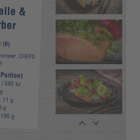
elle &
ber
(0)
rsmeier, CHEFS
R
 Portion)
/ 592 kJ
 g
:
11 g
0 g
:
190 g