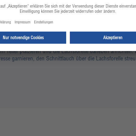
em Teller platzieren und die Lachsforelle daneben anrichten
kresse garnieren, den Schnittlauch über die Lachsforelle st