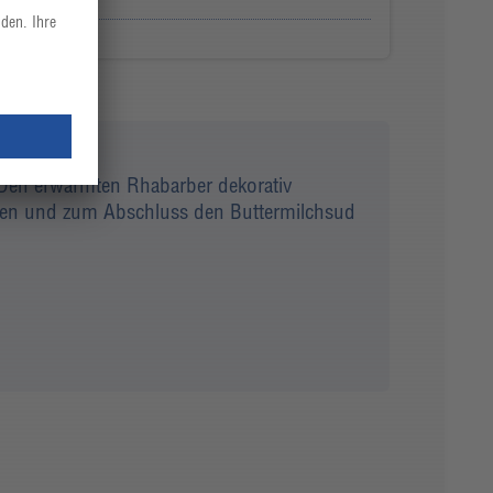
. Den erwärmten Rhabarber dekorativ
reuen und zum Abschluss den Buttermilchsud