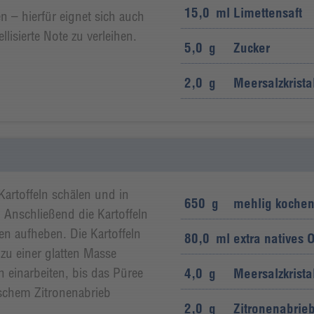
15,0
ml
Limettensaft
 – hierfür eignet sich auch
lisierte Note zu verleihen.
5,0
g
Zucker
2,0
g
Meersalzkrista
Kartoffeln schälen und in
650
g
mehlig kochen
 Anschließend die Kartoffeln
n aufheben. Die Kartoffeln
80,0
ml
extra natives 
 zu einer glatten Masse
h einarbeiten, bis das Püree
4,0
g
Meersalzkrista
ischem Zitronenabrieb
2,0
g
Zitronenabrie