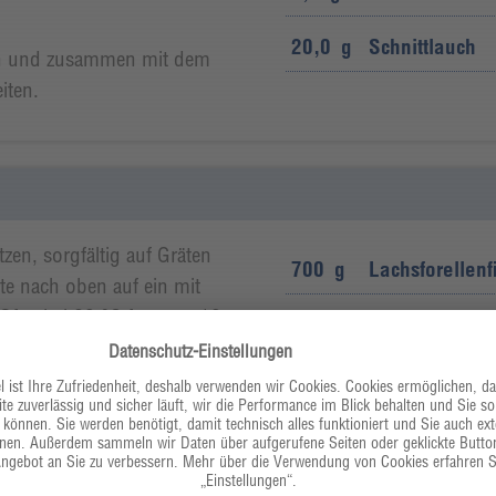
20,0
g
Schnittlauch
den und zusammen mit dem
iten.
tzen, sorgfältig auf Gräten
700
g
Lachsforellenfi
te nach oben auf ein mit
Ofen bei 60 °C für etwa 10
120
g
Buttermilch 0
ut vorsichtig entfernen und
uttermilch mit dem
20,0
ml
Bärlauchöl
ne Ölflecken auf der
20,0
g
Brunnenkress
pfen und waschen, den
d beides zum Anrichten
20,0
g
Schnittlauch