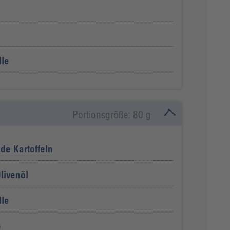
lle
Portionsgröße: 80 g
de Kartoffeln
Olivenöl
lle
b