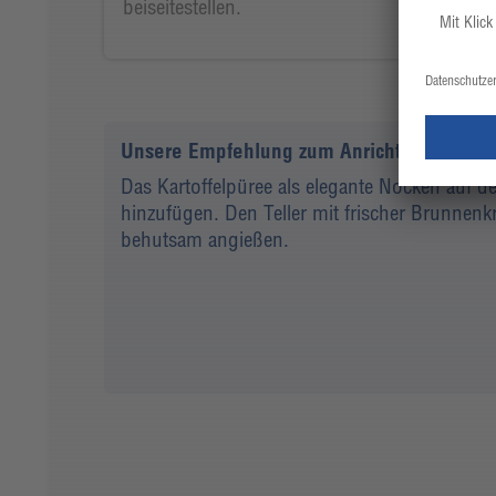
beiseitestellen.
Unsere Empfehlung zum Anrichten
Das Kartoffelpüree als elegante Nocken auf d
hinzufügen. Den Teller mit frischer Brunnen
behutsam angießen.