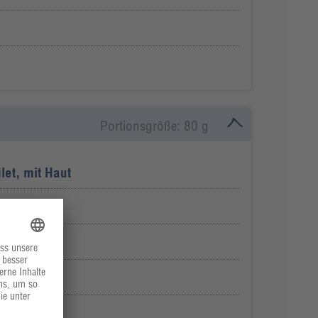
Portionsgröße: 80 g
let, mit Haut
,5%
e