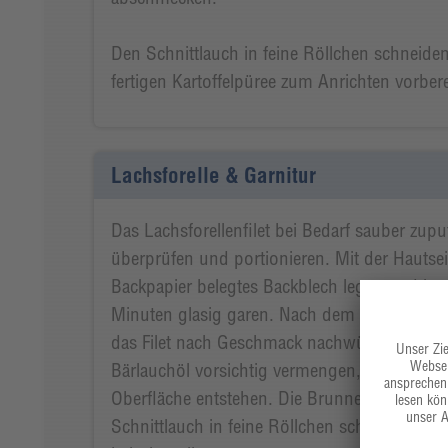
Den Schnittlauch in feine Röllchen schnei
fertigen Kartoffelpüree zum Anrichten vorbere
Lachsforelle & Garnitur
Das Lachsforellenfilet bei Bedarf sauber zupu
überprüfen und portionieren. Mit der Hautsei
Backpapier belegtes Backblech legen und im 
Minuten glasig garen. Nach dem Garen die Ha
das Filet nach Geschmack nachwürzen. Die B
Bärlauchöl vorsichtig vermengen, sodass klei
Oberfläche entstehen. Die Brunnenkresse zu
Schnittlauch in feine Röllchen schneiden un