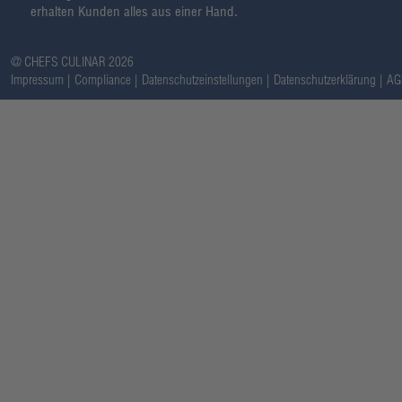
erhalten Kunden alles aus einer Hand.
@ CHEFS CULINAR 2026
Impressum
Compliance
Datenschutzeinstellungen
Datenschutzerklärung
AG