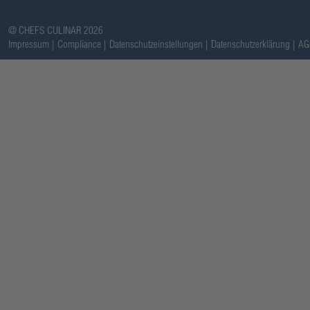
@ CHEFS CULINAR 2026
Impressum
Compliance
Datenschutzeinstellungen
Datenschutzerklärung
AG