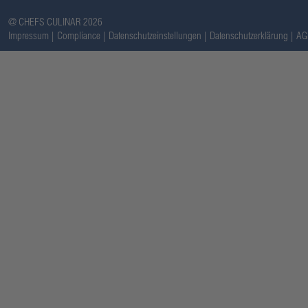
@ CHEFS CULINAR 2026
Impressum
Compliance
Datenschutzeinstellungen
Datenschutzerklärung
AG