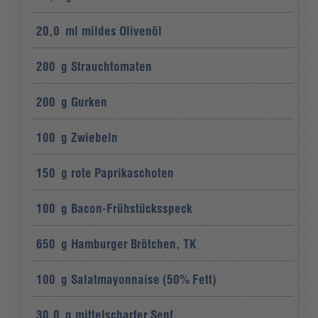
20,0
ml
mildes Olivenöl
200
g
Strauchtomaten
200
g
Gurken
100
g
Zwiebeln
150
g
rote Paprikaschoten
100
g
Bacon-Frühstücksspeck
650
g
Hamburger Brötchen, TK
100
g
Salatmayonnaise (50% Fett)
30,0
g
mittelscharfer Senf