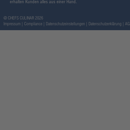
erhalten Kunden alles aus einer Hand.
@ CHEFS CULINAR 2026
Impressum
Compliance
Datenschutzeinstellungen
Datenschutzerklärung
AG