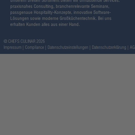
unserem breiten Sortiment bieten wir umfassende Services:
praxisnahes Consulting, branchenrelevante Seminare,
passgenaue Hospitality-Konzepte, innovative Software-
Lösungen sowie moderne Großküchentechnik. Bei uns
erhalten Kunden alles aus einer Hand.
@ CHEFS CULINAR 2026
Impressum
Compliance
Datenschutzeinstellungen
Datenschutzerklärung
AG