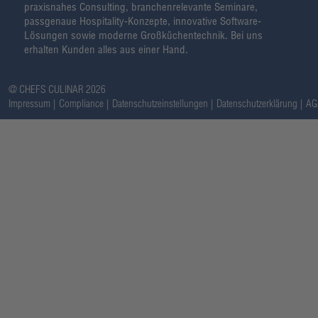
praxisnahes Consulting, branchenrelevante Seminare,
passgenaue Hospitality-Konzepte, innovative Software-
Lösungen sowie moderne Großküchentechnik. Bei uns
erhalten Kunden alles aus einer Hand.
@ CHEFS CULINAR 2026
Impressum
Compliance
Datenschutzeinstellungen
Datenschutzerklärung
AG