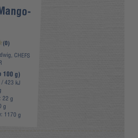
Mango-
(0)
dwig, CHEFS
R
o 100 g)
/ 423 kJ
g
:
22 g
0 g
e:
1170 g