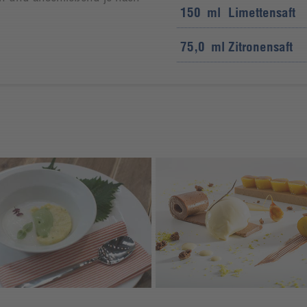
150
ml
Limettensaft
75,0
ml
Zitronensaft