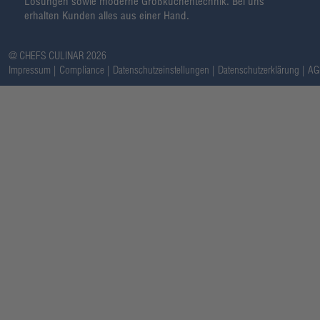
Lösungen sowie moderne Großküchentechnik. Bei uns
erhalten Kunden alles aus einer Hand.
@ CHEFS CULINAR 2026
Impressum
Compliance
Datenschutzeinstellungen
Datenschutzerklärung
AG