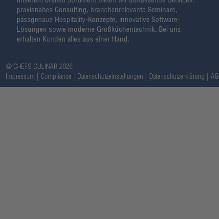
praxisnahes Consulting, branchenrelevante Seminare,
passgenaue Hospitality-Konzepte, innovative Software-
Lösungen sowie moderne Großküchentechnik. Bei uns
erhalten Kunden alles aus einer Hand.
@ CHEFS CULINAR 2026
Impressum
Compliance
Datenschutzeinstellungen
Datenschutzerklärung
AG